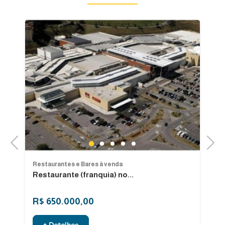
Previous
Next
1
2
3
4
5
Restaurantes e Bares à venda
Re
Restaurante (franquia) no...
R
R$ 650.000,00
R