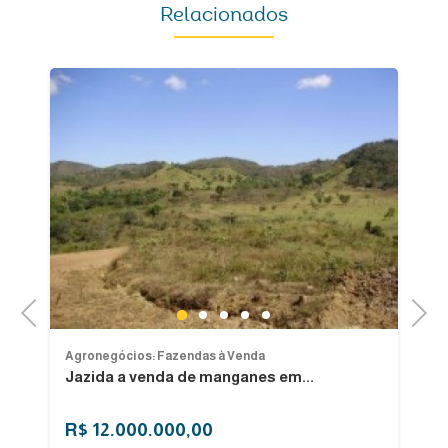
Relacionados
Previous
Next
1
2
3
4
5
Agronegócios: Fazendas à Venda
Ag
Jazida a venda de manganes em...
Ag
R$ 12.000.000,00
R