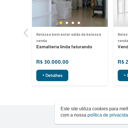
1
5
2
3
4
Previous
de beleza à
Beleza e bem-estar-salão de beleza à
Belez
venda
vend
rro santa...
Esmalteria linda faturando
Vend
R$ 30.000,00
R$ 
+ Detalhes
+ 
Este site utiliza cookies para m
com a nossa
política de privacid