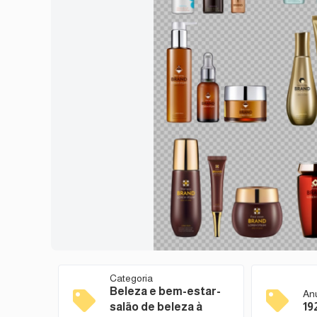
Categoria
Beleza e bem-estar-
An
salão de beleza à
19