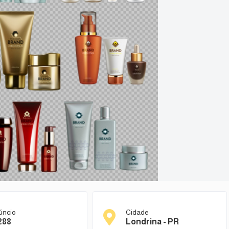
úncio
Cidade
288
Londrina - PR