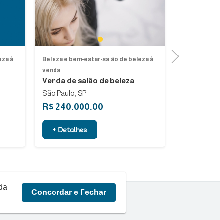
1
Next
eza à
Beleza e bem-estar-salão de beleza à
Beleza e bem
venda
venda
Venda de salão de beleza
Vende-se 
São Paulo, SP
R$ 240.000,00
R$ 14.00
+ Detalhes
+ Detalh
rda
Concordar e Fechar