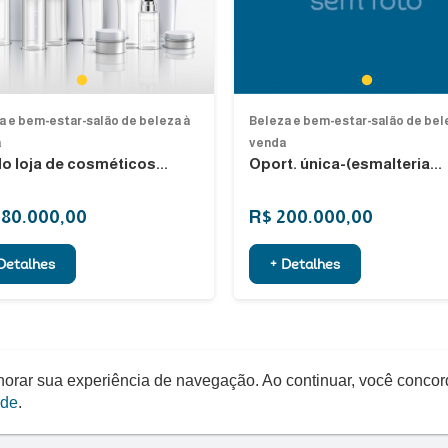
1
1
a e bem-estar-salão de beleza à
Beleza e bem-estar-salão de bel
a
venda
o loja de cosméticos...
Oport. única-(esmalteria...
280.000,00
R$ 200.000,00
Detalhes
+ Detalhes
elhorar sua experiência de navegação. Ao continuar, você conco
ade
.
Quero um Negócio © - 2026 - Todos os direitos reservados