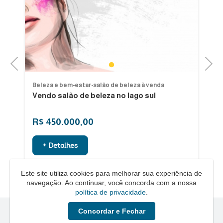
Previous
Next
1
Beleza e bem-estar-salão de beleza à venda
Be
Vendo salão de beleza no lago sul
V
Pr
R$ 450.000,00
R
+ Detalhes
Este site utiliza cookies para melhorar sua experiência de
navegação. Ao continuar, você concorda com a nossa
política de privacidade
.
Concordar e Fechar
Quero um Negócio © - 2026 - Todos os direitos reservados