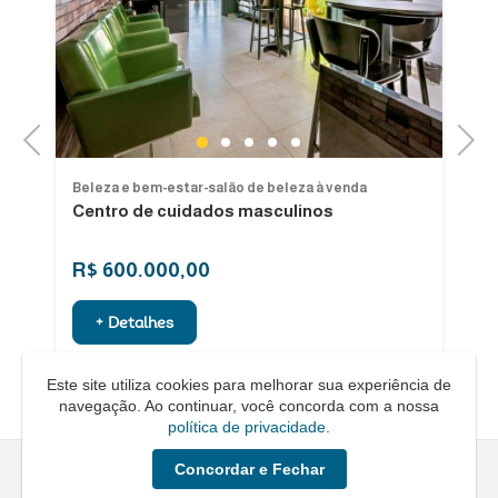
Previous
Next
1
2
3
4
5
Beleza e bem-estar-salão de beleza à venda
Be
Centro de cuidados masculinos
Pa
R$ 600.000,00
R
+ Detalhes
Este site utiliza cookies para melhorar sua experiência de
navegação. Ao continuar, você concorda com a nossa
política de privacidade
.
Concordar e Fechar
Quero um Negócio © - 2026 - Todos os direitos reservados