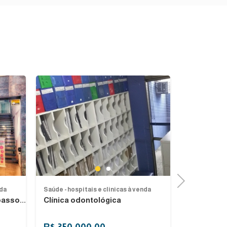
Previous
Next
Previous
Next
1
2
Next
nda
Saúde - hospitais e clinicas à venda
Saúde - hospi
asso...
Clínica odontológica
Clínica de
São Paulo, 