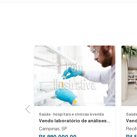
Previous
1
Previous
as à venda
Saúde - hospitais e clinicas à venda
Saúde 
nda em zona...
Vendo laboratório de análises...
Vende
Campinas, SP
Reci