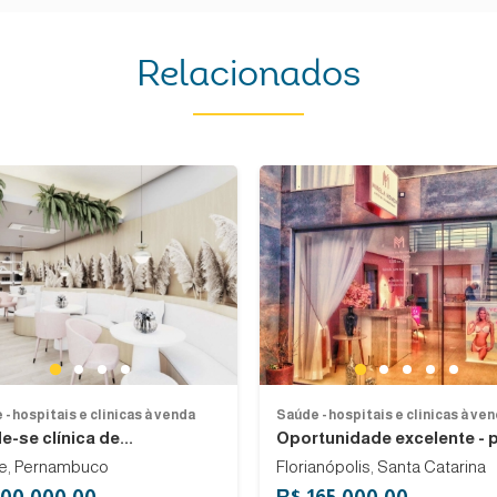
Relacionados
Previous
Next
1
1
2
3
4
2
3
4
5
- hospitais e clinicas à venda
Saúde - hospitais e clinicas à ve
-se clínica de...
Oportunidade excelente - p
fe, Pernambuco
Florianópolis, Santa Catarina