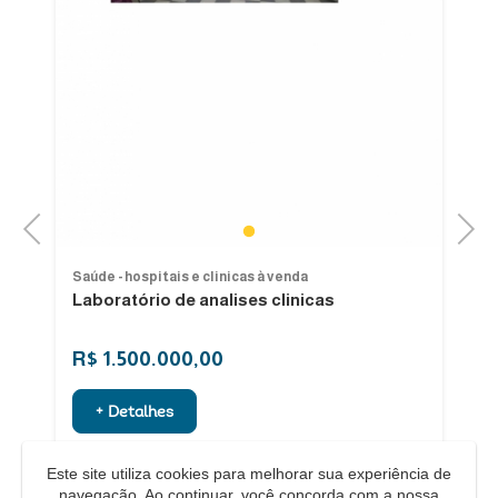
Previous
Next
1
Saúde - hospitais e clinicas à venda
Sa
Laboratório de analises clinicas
Ve
R$ 1.500.000,00
R
+ Detalhes
Este site utiliza cookies para melhorar sua experiência de
navegação. Ao continuar, você concorda com a nossa