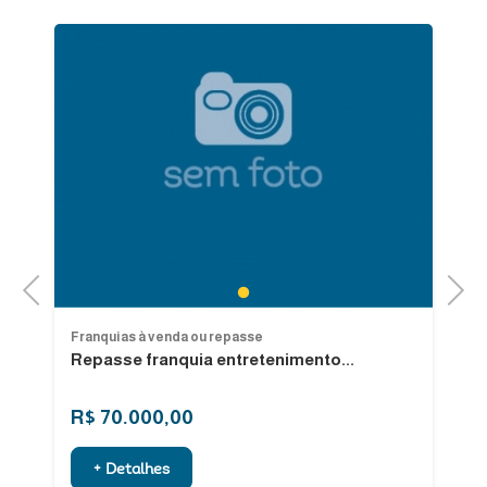
Previous
Next
1
Franquias à venda ou repasse
Fr
Repasse franquia entretenimento...
Op
R$ 70.000,00
R
+ Detalhes