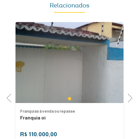
Relacionados
Previous
Next
1
Franquias à venda ou repasse
Fr
Franquia oi
V
Fl
R$ 110.000,00
R