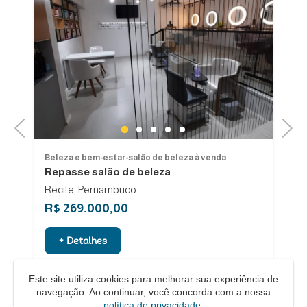
Previous
Next
1
2
3
4
5
Beleza e bem-estar-salão de beleza à venda
Be
Repasse salão de beleza
Sa
Recife, Pernambuco
Br
R$ 269.000,00
R
+ Detalhes
Este site utiliza cookies para melhorar sua experiência de
navegação. Ao continuar, você concorda com a nossa
política de privacidade
.