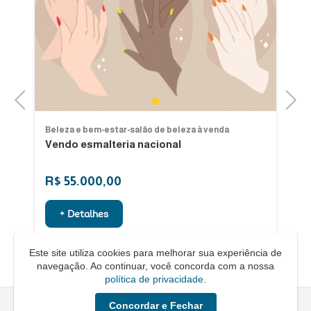
Previous
Next
1
Beleza e bem-estar-salão de beleza à venda
Be
Vendo esmalteria nacional
V
Ub
R$ 55.000,00
R
+ Detalhes
Este site utiliza cookies para melhorar sua experiência de
navegação. Ao continuar, você concorda com a nossa
política de privacidade
.
Concordar e Fechar