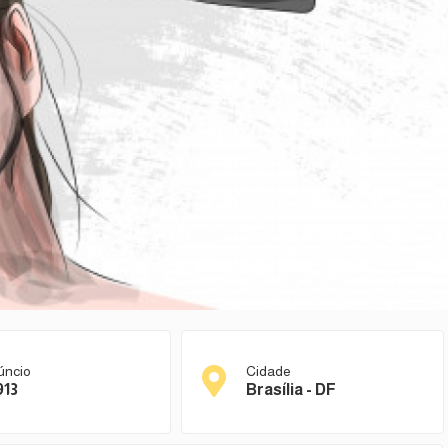
úncio
Cidade
913
Brasília - DF