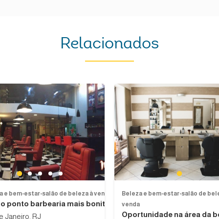
Relacionados
Next
1
1
2
3
4
5
a e bem-estar-salão de beleza à venda
Beleza e bem-estar-salão de bel
o ponto barbearia mais bonita...
venda
Oportunidade na área da be
e Janeiro, RJ