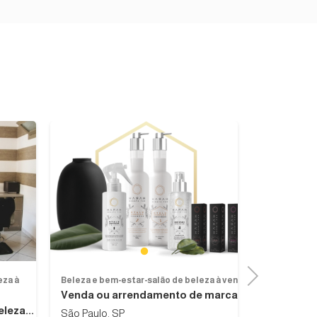
1
Next
eza à
Beleza e bem-estar-salão de beleza à venda
Beleza e bem
Venda ou arrendamento de marca de...
Empresa e
leza...
São Paulo, SP