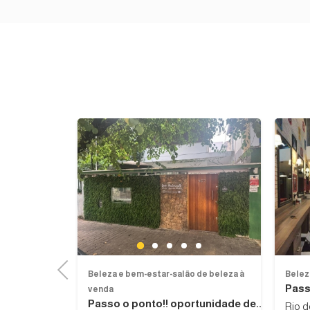
Previous
Next
Previous
Next
1
2
3
4
5
Previous
de beleza à
Beleza e bem-estar-salão de beleza à
Belez
Pass
venda
e estética
Passo o ponto!! oportunidade de...
Rio d