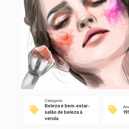
Categoria
Beleza e bem-estar-
An
salão de beleza à
19
venda