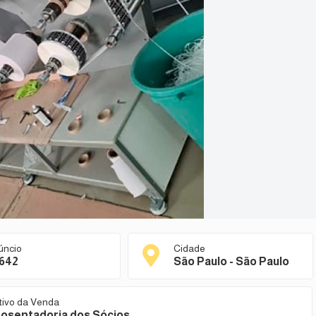
úncio
Cidade
642
São Paulo - São Paulo
tivo da Venda
osentadoria dos Sócios