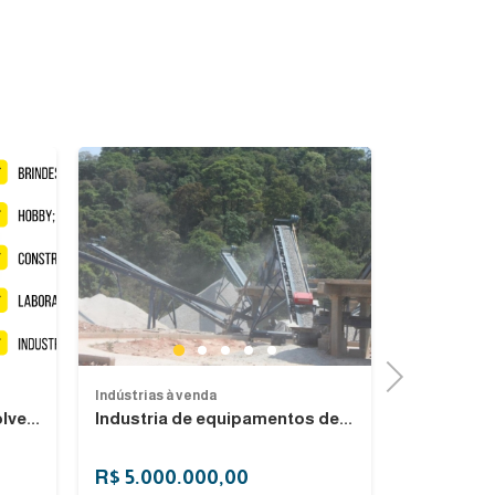
Previous
Next
Next
1
2
3
4
5
Next
Indústrias à venda
Indústrias à
ve...
Industria de equipamentos de...
Vende-se i
São Paulo, 
R$ 5.000.000,00
R$ 11.00