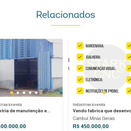
Relacionados
Previous
Next
1
1
2
3
4
5
2
trias à venda
Indústrias à venda
stria de manutenção e...
Vendo fabrica que desenvol
Cambuí, Minas Gerais
400.000,00
R$ 450.000,00