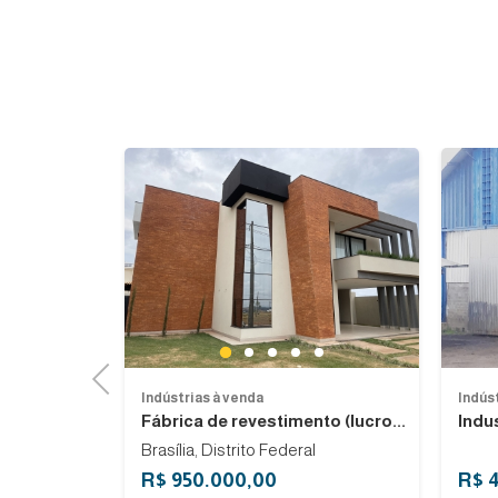
Previous
Previous
Next
1
2
3
4
5
Previous
Indústrias à venda
Indús
tícia...
Fábrica de revestimento (lucro...
Indu
Brasília, Distrito Federal
R$ 950.000,00
R$ 