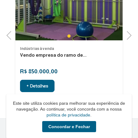
Previous
Next
1
Indústrias à venda
In
Vendo empresa do ramo de...
F
Al
R$ 850.000,00
R
+ Detalhes
Este site utiliza cookies para melhorar sua experiência de
navegação. Ao continuar, você concorda com a nossa
política de privacidade
.
Concordar e Fechar
Quero um Negócio © - 2026 - Todos os direitos reservados