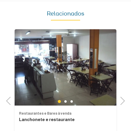
Relacionados
Previous
Next
1
2
3
Restaurantes e Bares à venda
Re
Lanchonete e restaurante
R