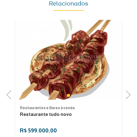
Relacionados
Previous
Next
1
Restaurantes e Bares à venda
Re
Restaurante tudo novo
L
R$ 599.000,00
R