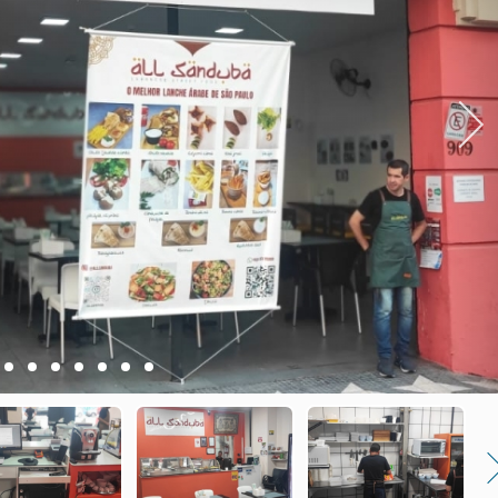
Next
4
5
6
7
8
9
10
Nex