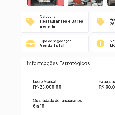
Categoria
An
Restaurantes e Bares
26
à venda
Tipo de negociação
Mo
Venda Total
MO
Informações Estratégicas
Lucro Mensal
Faturame
R$ 25.000,00
R$ 60.
Quantidade de funcionários
6 a 10