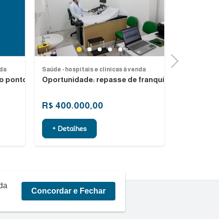
Previous
Previous
Next
1
2
3
4
5
Next
nda
Saúde - hospitais e clinicas à venda
Saúde - hospi
 o ponto
Oportunidade: repasse de franquia
Clinica de 
Rio de Jane
R$ 400.000,00
R$ 700.0
+ Detalhes
+ Detalh
rda
Concordar e Fechar