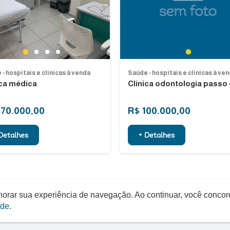
Next
1
1
2
3
4
- hospitais e clinicas à venda
Saúde - hospitais e clinicas à ve
ica médica
Clínica odontologia passo
870.000,00
R$ 100.000,00
Detalhes
+ Detalhes
elhorar sua experiência de navegação. Ao continuar, você conco
ade
.
Quero um Negócio © - 2026 - Todos os direitos reservados