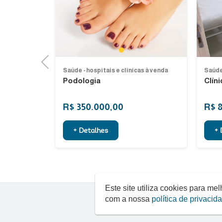
Next
Previous
1
Previous
as à venda
Saúde - hospitais e clinicas à venda
Saúde 
Podologia
Clín
R$ 350.000,00
R$ 
+ Detalhes
+ 
Este site utiliza cookies para m
com a nossa
política de privacid