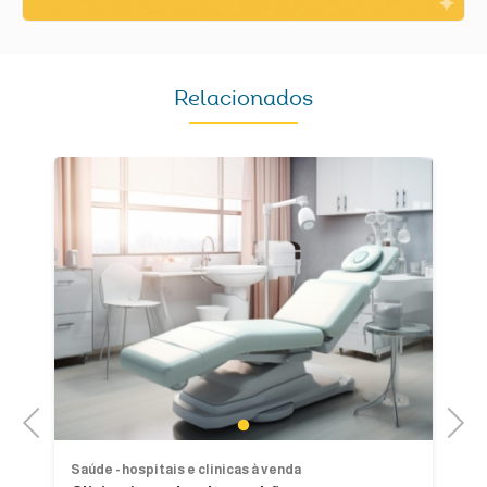
Relacionados
Previous
Next
1
Saúde - hospitais e clinicas à venda
Sa