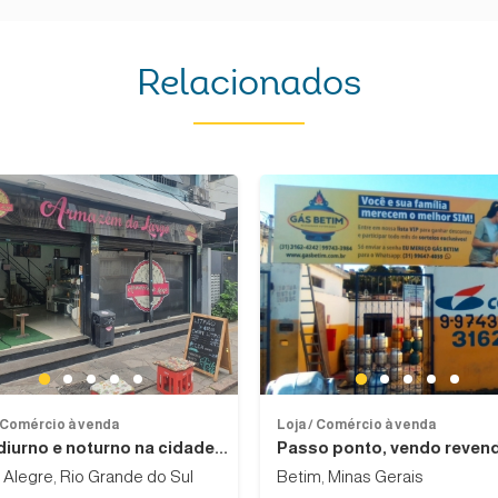
Relacionados
Previous
Next
1
1
2
3
4
5
2
3
4
5
/ Comércio à venda
Loja / Comércio à venda
diurno e noturno na cidade...
Passo ponto, vendo revend
 Alegre, Rio Grande do Sul
Betim, Minas Gerais