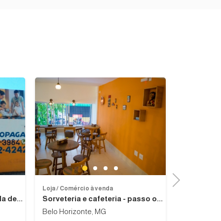
Previous
Next
Previous
Next
1
2
3
4
Next
Loja / Comércio à venda
Loja / Comér
a de...
Sorveteria e cafeteria - passo o...
Loja de e
Belo Horizonte, MG
Goiânia, G