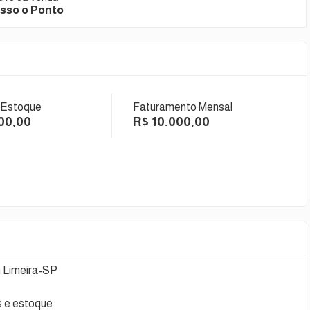
sso o Ponto
 Estoque
Faturamento Mensal
00,00
R$ 10.000,00
m Limeira-SP
s e estoque