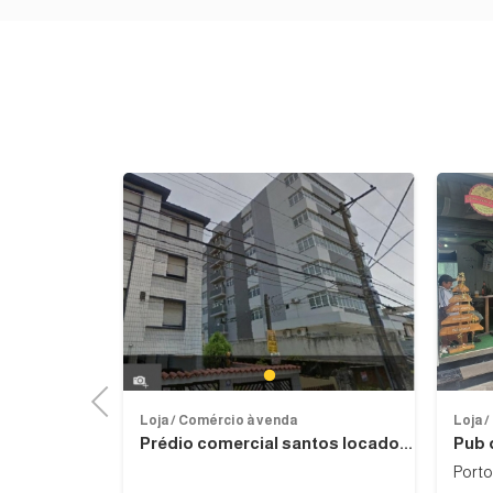
Next
Previous
1
Previous
Loja / Comércio à venda
Loja 
Prédio comercial santos locado...
Pub 
Porto