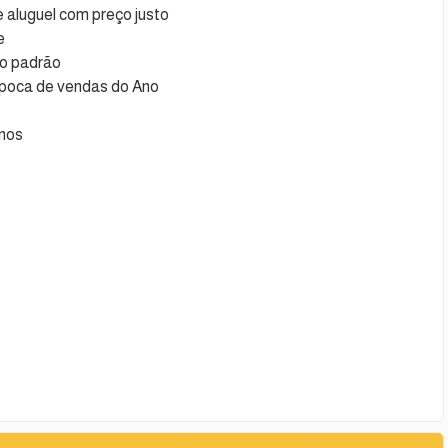
 aluguel com preço justo
e
lto padrão
época de vendas do Ano
nos