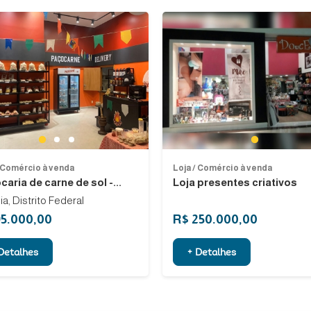
Next
1
1
2
3
/ Comércio à venda
Loja / Comércio à venda
aria de carne de sol -...
Loja presentes criativos
lia, Distrito Federal
95.000,00
R$ 250.000,00
Detalhes
+ Detalhes