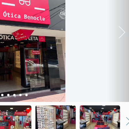
Next
2
3
4
5
6
Nex