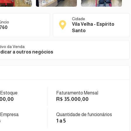
Cidade
úncio
Vila Velha - Espírito
760
Santo
tivo da Venda
dicar a outros negócios
 Estoque
Faturamento Mensal
000,00
R$ 35.000,00
 Empresa
Quantidade de funcionários
s
1 a 5