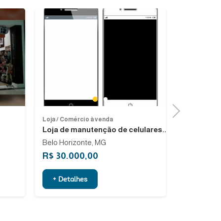
Previous
Next
1
2
Next
Loja / Comércio à venda
Loja / Comér
Loja de manutenção de celulares...
Passando 
Belo Horizonte, MG
São Paulo, 
R$ 30.000,00
R$ 15.00
+ Detalhes
+ Detalh