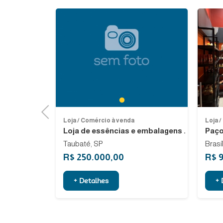
Previous
1
Previous
Loja / Comércio à venda
Loja 
Loja de essências e embalagens .
Paçoc
Taubaté, SP
Brasí
R$ 250.000,00
R$ 
+ Detalhes
+ 