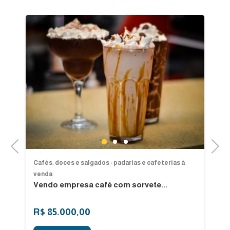
1
2
3
Previous
Next
Cafés, doces e salgados - padarias e cafeterias à
Ca
venda
ve
Vendo empresa café com sorvete...
Ha
R$ 85.000,00
R