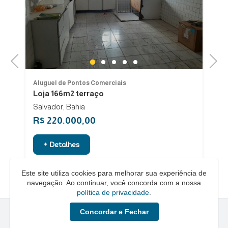
Previous
Next
1
2
3
4
5
Aluguel de Pontos Comerciais
Al
Loja 166m2 terraço
Lo
Salvador, Bahia
R$ 220.000,00
R
+ Detalhes
Este site utiliza cookies para melhorar sua experiência de
navegação. Ao continuar, você concorda com a nossa
política de privacidade
.
Concordar e Fechar
Quero um Negócio © - 2026 - Todos os direitos reservados