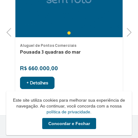
Previous
Next
1
Aluguel de Pontos Comerciais
Al
Pousada 3 quadras do mar
L
Sa
R$ 660.000,00
R
+ Detalhes
Este site utiliza cookies para melhorar sua experiência de
navegação. Ao continuar, você concorda com a nossa
política de privacidade
.
Concordar e Fechar
Quero um Negócio © - 2026 - Todos os direitos reservados