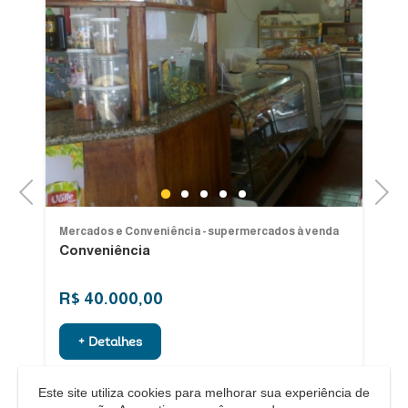
Previous
Next
1
2
3
4
5
a
Mercados e Conveniência - supermercados à venda
Me
Conveniência
V
R$ 40.000,00
R
+ Detalhes
Este site utiliza cookies para melhorar sua experiência de