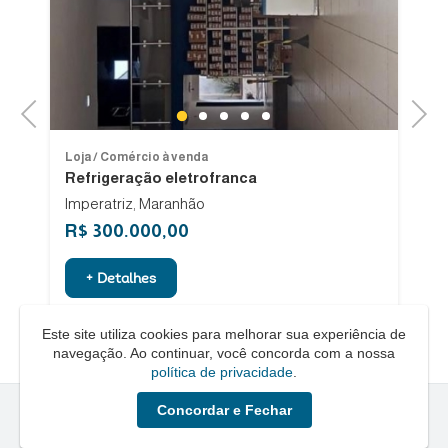
Previous
Next
1
2
3
4
5
Loja / Comércio à venda
Lo
Refrigeração eletrofranca
E
Imperatriz, Maranhão
R$ 300.000,00
R
+ Detalhes
Este site utiliza cookies para melhorar sua experiência de
navegação. Ao continuar, você concorda com a nossa
política de privacidade
.
Concordar e Fechar
Quero um Negócio © - 2026 - Todos os direitos reservados