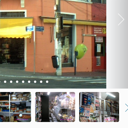
Next
5
6
7
8
9
10
11
12
13
Nex