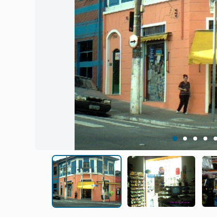
1
2
3
4