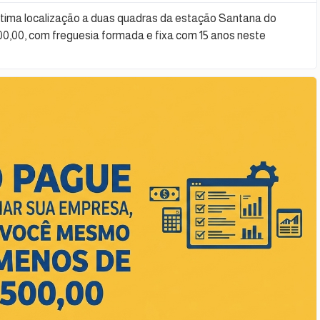
tima localização a duas quadras da estação Santana do
0,00, com freguesia formada e fixa com 15 anos neste