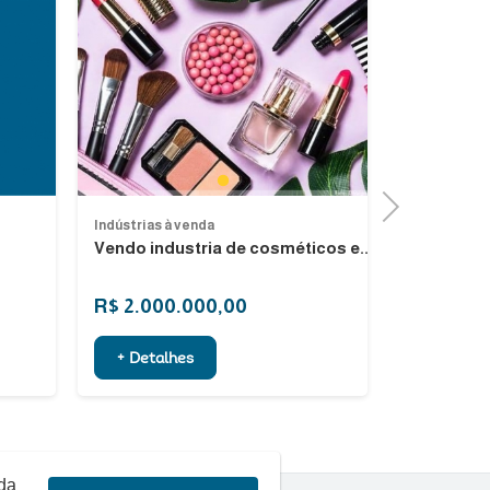
1
Next
Indústrias à venda
Indústrias à
Vendo industria de cosméticos e...
Empresa de
R$ 2.000.000,00
R$ 150.0
+ Detalhes
+ Detalh
rda