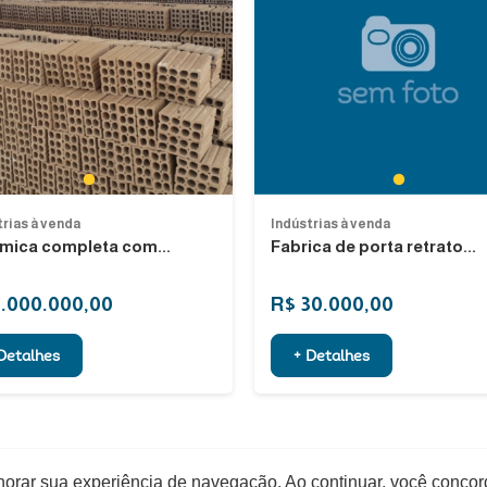
1
1
trias à venda
Indústrias à venda
mica completa com...
Fabrica de porta retrato...
3.000.000,00
R$ 30.000,00
Detalhes
+ Detalhes
elhorar sua experiência de navegação. Ao continuar, você conco