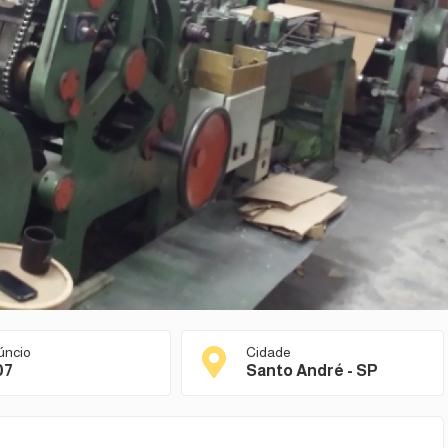
úncio
Cidade
07
Santo André - SP