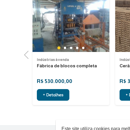
Previous
Next
1
2
3
4
5
Previous
Indústrias à venda
Indús
s de pvc
Fábrica de blocos completa
Cerâ
R$ 530.000,00
R$ 
+ Detalhes
+ 
Este site utiliza cookies para m