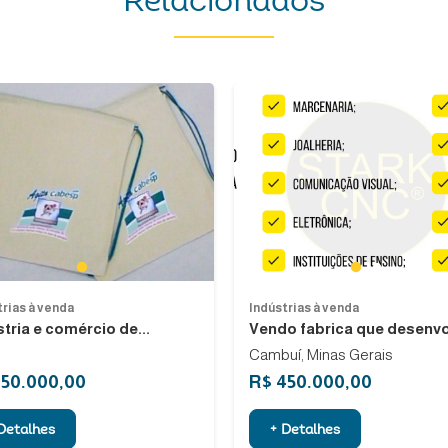
Relacionados
Previous
1
1
2
trias à venda
Indústrias à venda
tria e comércio de...
Vendo fabrica que desenvol
Cambuí, Minas Gerais
250.000,00
R$ 450.000,00
Detalhes
+ Detalhes