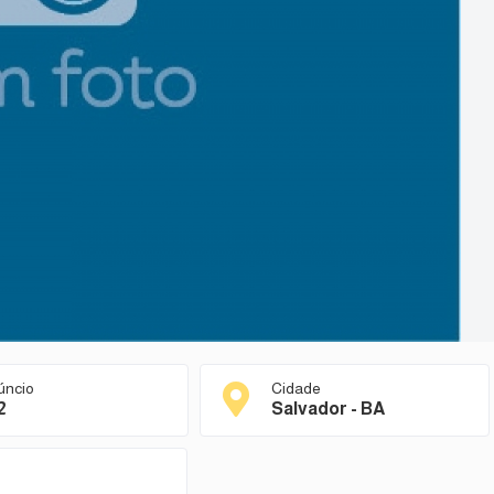
úncio
Cidade
2
Salvador - BA