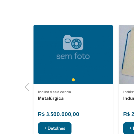
Next
1
5
Previous
Indústrias à venda
Indús
setor...
Metalúrgica
Indus
R$ 3.500.000,00
R$ 
+ Detalhes
+ 