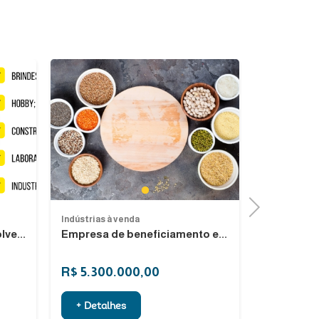
Next
Previous
1
Next
Indústrias à venda
Indústrias à
ve...
Empresa de beneficiamento e...
Seja dono 
R$ 5.300.000,00
R$ 151.0
+ Detalhes
+ Detalh