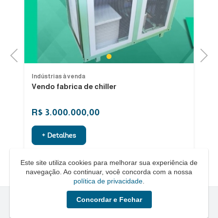
Previous
Next
1
Indústrias à venda
In
Vendo fabrica de chiller
In
R$ 3.000.000,00
R
+ Detalhes
Este site utiliza cookies para melhorar sua experiência de
navegação. Ao continuar, você concorda com a nossa
política de privacidade
.
Concordar e Fechar
Quero um Negócio © - 2026 - Todos os direitos reservados