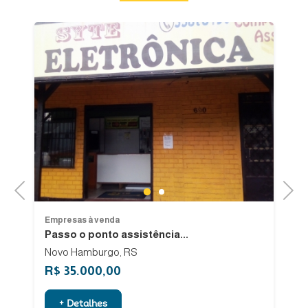
Previous
Next
1
2
Empresas à venda
Em
Passo o ponto assistência...
V
Novo Hamburgo, RS
R$ 35.000,00
R
+ Detalhes