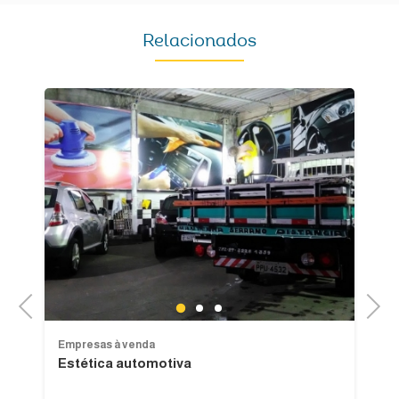
Relacionados
Previous
Next
1
2
3
Empresas à venda
Em
Estética automotiva
Lo