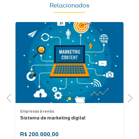
Relacionados
Previous
Next
1
Empresas à venda
Em
Sistema de marketing digital
Lo
C
R$ 200.000,00
R