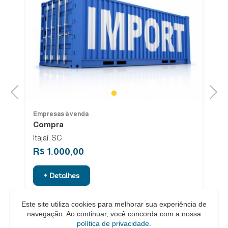
Previous
Next
1
Empresas à venda
Em
Compra
V
Itajaí, SC
Sa
R$ 1.000,00
R
+ Detalhes
Este site utiliza cookies para melhorar sua experiência de
navegação. Ao continuar, você concorda com a nossa
política de privacidade
.