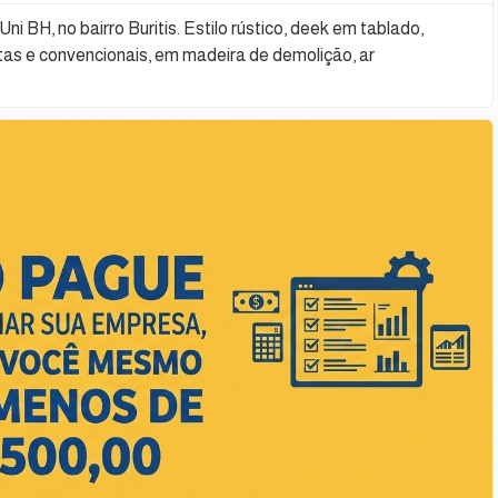
i BH, no bairro Buritis. Estilo rústico, deek em tablado,
tas e convencionais, em madeira de demolição, ar