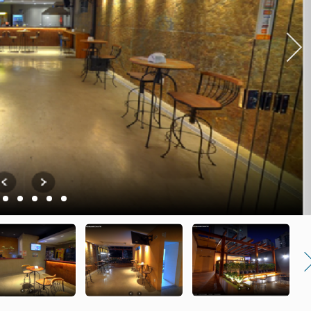
Next
2
3
4
5
6
Nex