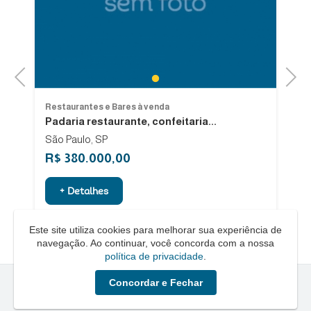
Previous
Next
1
Restaurantes e Bares à venda
Re
Padaria restaurante, confeitaria...
O
São Paulo, SP
R$ 380.000,00
R
+ Detalhes
Este site utiliza cookies para melhorar sua experiência de
navegação. Ao continuar, você concorda com a nossa
política de privacidade
.
Concordar e Fechar
Quero um Negócio © - 2026 - Todos os direitos reservados