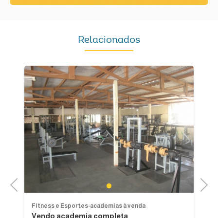
Relacionados
Previous
Next
1
Fitness e Esportes-academias à venda
Fi
Vendo academia completa
V