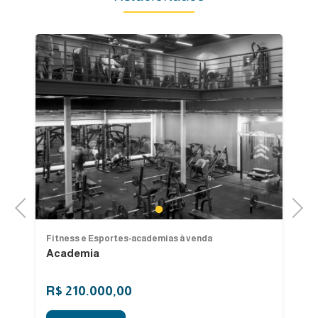
Previous
Next
1
Fitness e Esportes-academias à venda
Fi
Academia
A
Go
R$ 210.000,00
R