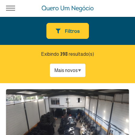
Filtros
Exibindo
398
resultado(s)