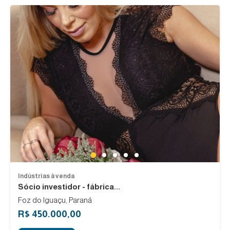
1
2
3
4
5
Indústrias à venda
Sócio investidor - fábrica...
Foz do Iguaçu, Paraná
R$ 450.000,00