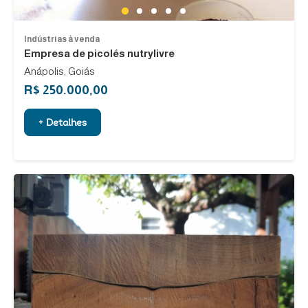
1
2
3
4
5
Indústrias à venda
Empresa de picolés nutrylivre
Anápolis, Goiás
R$ 250.000,00
+ Detalhes