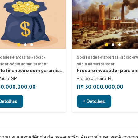
Previous
Next
1
1
2
3
2
3
dades-Parcerias - sócio-
Sociedades-Parcerias - sócio-in
tidor-sócio administrador
sócio administrador
te financeiro com garantia...
Procuro investidor para em
aulo, SP
Rio de Janeiro, RJ
40.000.000,00
R$ 30.000.000,00
Detalhes
+ Detalhes
elhorar sua experiência de navegação. Ao continuar, você conco