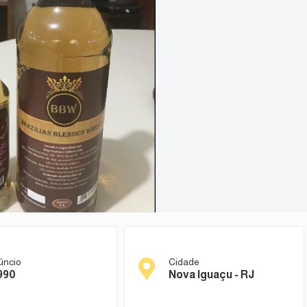
úncio
Cidade
990
Nova Iguaçu - RJ