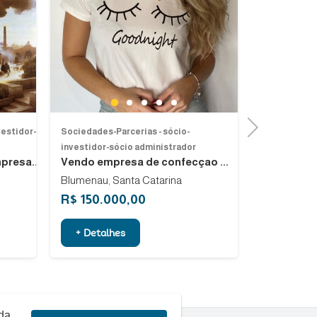
Previous
Next
Next
1
2
3
4
5
Next
vestidor-
Sociedades-Parcerias - sócio-
Sociedades-P
investidor-sócio administrador
investidor-s
presa...
Vendo empresa de confecçao ...
Vendo ou a
Blumenau, Santa Catarina
Angra dos R
R$ 150.000,00
R$ 10.00
+ Detalhes
+ Detalh
rda