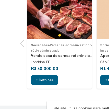
Next
Previous
1
Previous
cio-investidor-
Sociedades-Parcerias - sócio-investidor-
Socie
sócio administrador
inves
e de gestão...
Vendo casa de carnes referência...
Apor
Londrina, PR
São P
R$ 50.000,00
R$ 
+ Detalhes
+ 
Este site utiliza cookies para m