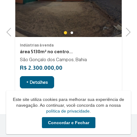
Previous
Next
1
2
Indústrias à venda
In
área 5130m² no centro...
V
São Gonçalo dos Campos, Bahia
R$ 2.300.000,00
R
+ Detalhes
Este site utiliza cookies para melhorar sua experiência de
navegação. Ao continuar, você concorda com a nossa
política de privacidade
.
Concordar e Fechar
Quero um Negócio © - 2026 - Todos os direitos reservados