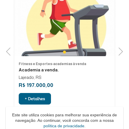
Previous
Next
1
Fitness e Esportes-academias à venda
Fi
Academia a venda.
v
Lajeado, RS
R$ 197.000,00
R
+ Detalhes
Este site utiliza cookies para melhorar sua experiência de
navegação. Ao continuar, você concorda com a nossa
política de privacidade
.