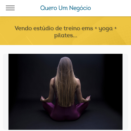
Vendo estúdio de treino ems + yoga +
pilates...