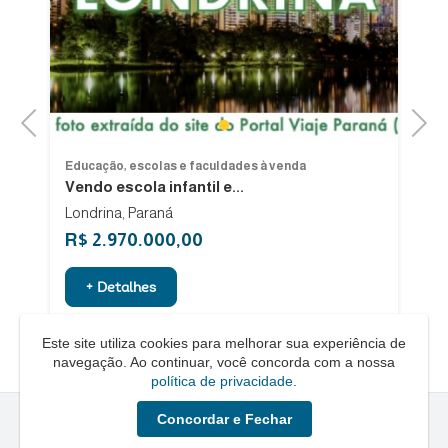
Previous
Next
1
Educação, escolas e faculdades à venda
Ed
Vendo escola infantil e...
Es
Londrina, Paraná
Re
R$ 2.970.000,00
R
+ Detalhes
Este site utiliza cookies para melhorar sua experiência de
navegação. Ao continuar, você concorda com a nossa
política de privacidade
.
Concordar e Fechar
Quero um Negócio © - 2026 - Todos os direitos reservados