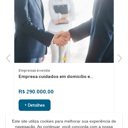
Previous
Next
1
Empresas à venda
Em
Empresa cuidados em domicílio e...
Ve
Fo
R$ 290.000,00
R
+ Detalhes
Este site utiliza cookies para melhorar sua experiência de
navegação. Ao continuar, você concorda com a nossa