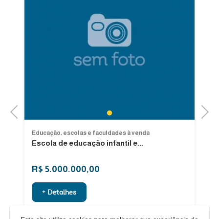
Previous
Next
1
Educação, escolas e faculdades à venda
Ed
Escola de educação infantil e...
C
Be
R$ 5.000.000,00
R
+ Detalhes