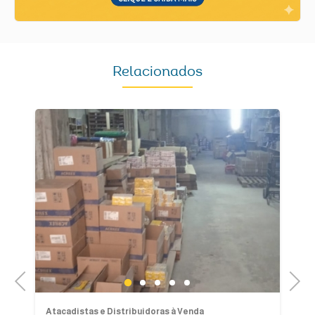
Relacionados
Previous
Next
1
2
3
4
5
Atacadistas e Distribuidoras à Venda
At