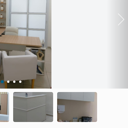
Next
1
2
3
4