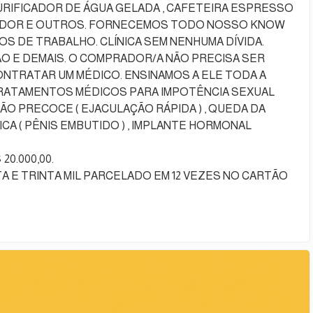
PURIFICADOR DE ÁGUA GELADA , CAFETEIRA ESPRESSO
UTADOR E OUTROS. FORNECEMOS TODO NOSSO KNOW
S DE TRABALHO. CLÍNICA SEM NENHUMA DÍVIDA.
 E DEMAIS. O COMPRADOR/A NÃO PRECISA SER
TRATAR UM MÉDICO. ENSINAMOS A ELE TODA A
TRATAMENTOS MÉDICOS PARA IMPOTÊNCIA SEXUAL
ÃO PRECOCE ( EJACULAÇÃO RÁPIDA ) , QUEDA DA
CA ( PÊNIS EMBUTIDO ) , IMPLANTE HORMONAL
20.000,00.
VISTA E TRINTA MIL PARCELADO EM 12 VEZES NO CARTÃO