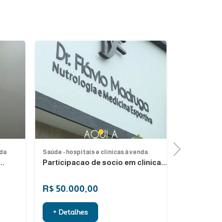
Next
Previous
1
Next
nda
Saúde - hospitais e clinicas à venda
Saúde - hospi
..
Participacao de socio em clinica...
Vendo far
R$ 50.000,00
R$ 140.0
+ Detalhes
+ Detalh