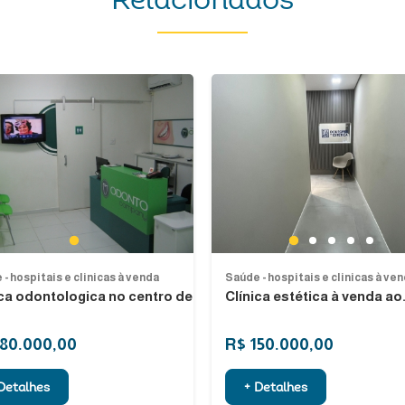
Relacionados
Previous
1
1
2
3
4
5
- hospitais e clinicas à venda
Saúde - hospitais e clinicas à ve
ica odontologica no centro de...
Clínica estética à venda ao.
180.000,00
R$ 150.000,00
Detalhes
+ Detalhes