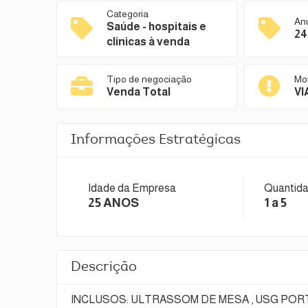
Categoria
An
Saúde - hospitais e
24
clinicas à venda
Tipo de negociação
Mo
Venda Total
V
Informações Estratégicas
Idade da Empresa
Quantida
25 ANOS
1 a 5
Descrição
INCLUSOS: ULTRASSOM DE MESA , USG POR