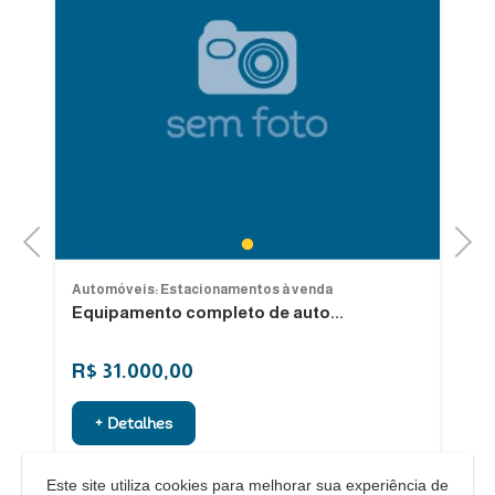
Previous
Next
1
Automóveis: Estacionamentos à venda
Au
Equipamento completo de auto...
Ve
R$ 31.000,00
R
+ Detalhes
Este site utiliza cookies para melhorar sua experiência de