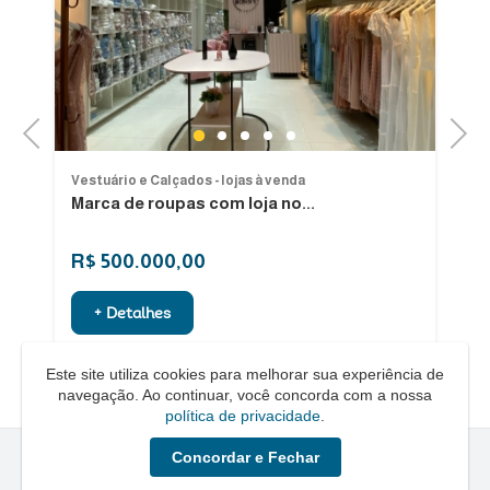
Previous
Next
1
2
3
4
5
Vestuário e Calçados - lojas à venda
Ve
Marca de roupas com loja no...
Ve
R$ 500.000,00
R
+ Detalhes
Este site utiliza cookies para melhorar sua experiência de
navegação. Ao continuar, você concorda com a nossa
política de privacidade
.
Concordar e Fechar
Quero um Negócio © - 2026 - Todos os direitos reservados