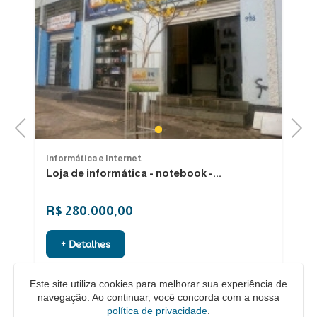
Previous
Next
1
Informática e Internet
In
Loja de informática - notebook -...
Em
R$ 280.000,00
R
+ Detalhes
Este site utiliza cookies para melhorar sua experiência de
navegação. Ao continuar, você concorda com a nossa
política de privacidade
.